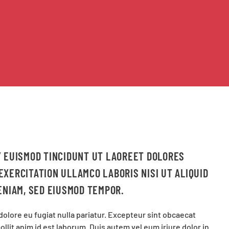
Y EUISMOD TINCIDUNT UT LAOREET DOLORES
XERCITATION ULLAMCO LABORIS NISI UT ALIQUID
ENIAM, SED EIUSMOD TEMPOR.
 dolore eu fugiat nulla pariatur. Excepteur sint obcaecat
ollit anim id est laborum. Duis autem vel eum iriure dolor in