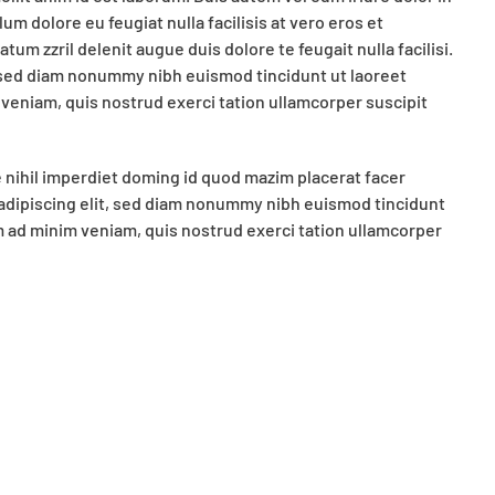
um dolore eu feugiat nulla facilisis at vero eros et
um zzril delenit augue duis dolore te feugait nulla facilisi.
, sed diam nonummy nibh euismod tincidunt ut laoreet
 veniam, quis nostrud exerci tation ullamcorper suscipit
 nihil imperdiet doming id quod mazim placerat facer
adipiscing elit, sed diam nonummy nibh euismod tincidunt
m ad minim veniam, quis nostrud exerci tation ullamcorper
sed diam nonumy eirmod tempor invidunt ut labore et
 et accusam et justo duo dolores et ea rebum. Stet clita
dolor sit amet. Lorem ipsum dolor sit amet, consetetur
lores duo eirmod eos erat, et nonumy sed tempor et et