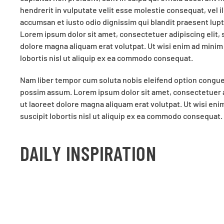
hendrerit in vulputate velit esse molestie consequat, vel ill
accumsan et iusto odio dignissim qui blandit praesent luptat
Lorem ipsum dolor sit amet, consectetuer adipiscing elit
dolore magna aliquam erat volutpat. Ut wisi enim ad minim
lobortis nisl ut aliquip ex ea commodo consequat.
Nam liber tempor cum soluta nobis eleifend option congue
possim assum. Lorem ipsum dolor sit amet, consectetuer 
ut laoreet dolore magna aliquam erat volutpat. Ut wisi eni
suscipit lobortis nisl ut aliquip ex ea commodo consequat.
DAILY INSPIRATION
Lorem ipsum dolor sit amet, consetetur sadipscing elitr, 
dolore magna aliquyam erat, sed diam voluptua. At vero eos
kasd gubergren, no sea takimata sanctus est Lorem ipsum 
sadipscing elitr, At accusam aliquyam diam diam dolore do